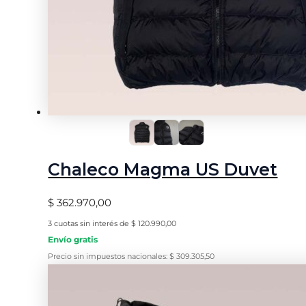
Chaleco Magma US Duvet
$
362.970,00
3 cuotas sin interés de
$
120.990,00
Envío gratis
Precio sin impuestos nacionales:
$
309.305,50