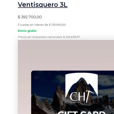
Ventisquero 3L
$
392.700,00
3 cuotas sin interés de
$
130.900,00
Envío gratis
Precio sin impuestos nacionales:
$
334.639,97