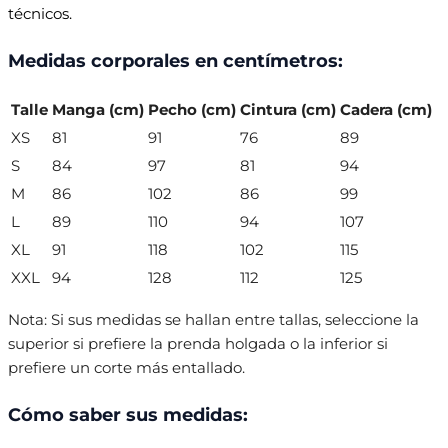
técnicos.
Medidas corporales en centímetros:
Talle
Manga (cm)
Pecho (cm)
Cintura (cm)
Cadera (cm)
XS
81
91
76
89
S
84
97
81
94
M
86
102
86
99
L
89
110
94
107
XL
91
118
102
115
XXL
94
128
112
125
Nota: Si sus medidas se hallan entre tallas, seleccione la
superior si prefiere la prenda holgada o la inferior si
prefiere un corte más entallado.
Cómo saber sus medidas: