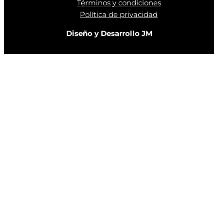
Términos y condiciones
Política de privacidad
Diseño y Desarrollo JM
Close
this
modu
POR TIEMPO LIMITADO!