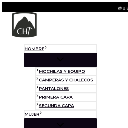
Polainas
Ir
/
💳 3 
🚚 En
al
Alternar
Alternar
Alternar
Cubre
BÚSQUEDA
menú
menú
menú
contenido
Botas
DE
cantidad
PRODUCTOS
HOMBRE
MOCHILAS Y EQUIPO
CAMPERAS Y CHALECOS
PANTALONES
PRIMERA CAPA
SEGUNDA CAPA
MUJER