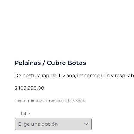
Polainas / Cubre Botas
De postura rápida. Liviana, impermeable y respirab
$
109.990,00
Precio sin impuestos nacionales:
$
93.728,16
Talle