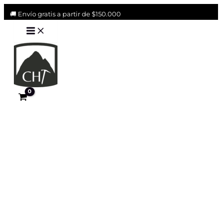
Ir
🚚 Envío gratis a partir de $150.000
al
Main
contenido
Menu