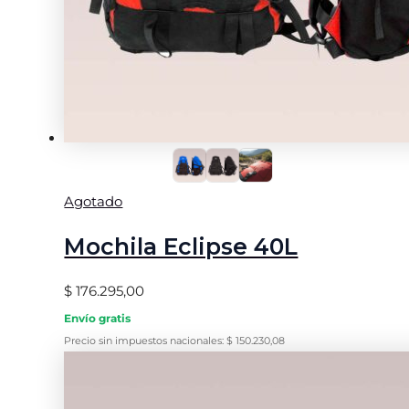
Agotado
Mochila Eclipse 40L
$
176.295,00
Envío gratis
Precio sin impuestos nacionales:
$
150.230,08