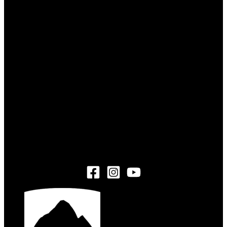
NEWSLETTER
Suscríbete para recibir todas las novedades.
Tu email
SUSCRIBIRME
ejemplo@gmail.com