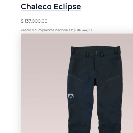
Chaleco Eclipse
$
137.000,00
Precio sin impuestos nacionales:
$
116.744,78